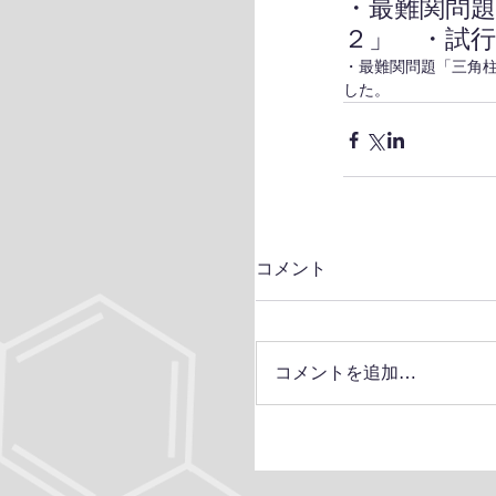
・最難関問
２」 ・試
・最難関問題「三角
した。
コメント
コメントを追加…