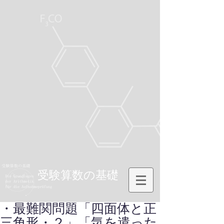
受験算数の基礎
・最難関問題「四面体と正
三角形・２」「気を遣った