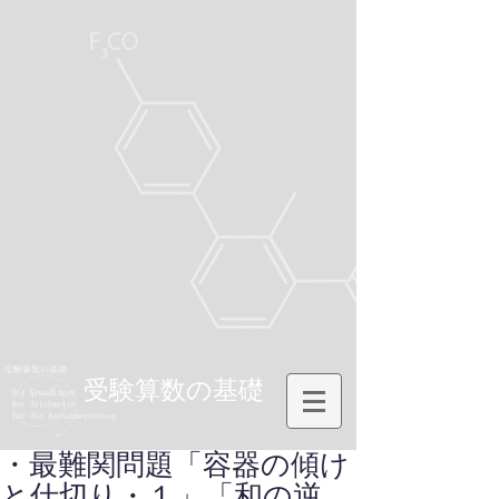
受験算数の基礎
・最難関問題「容器の傾け
と仕切り・１」「和の逆