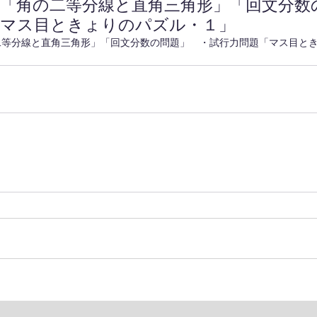
題「角の二等分線と直角三角形」「回文分数
「マス目ときょりのパズル・１」
二等分線と直角三角形」「回文分数の問題」　・試行力問題「マス目と