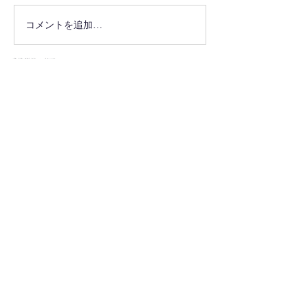
コメントを追加…
最新情報をメールでお届けし
ます
メールアドレスを入力してく
ださい：
配信登録