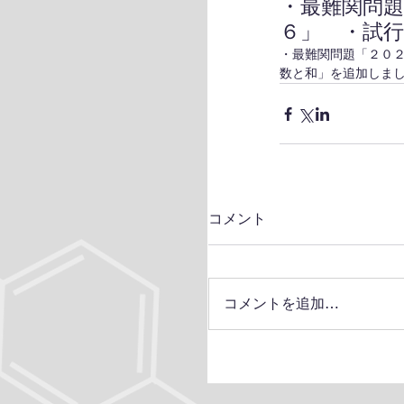
・最難関問
６」 ・試
・最難関問題「２０
数と和」を追加しま
コメント
コメントを追加…