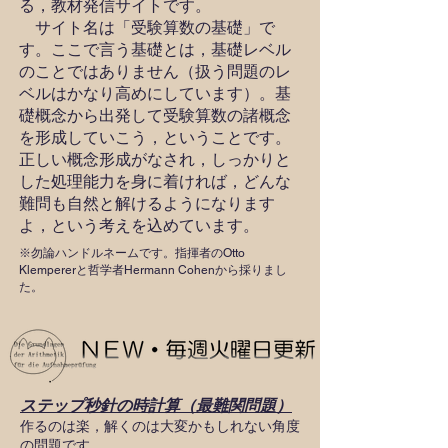
る，教材発信サイトです。
サイト名は「受験算数の基礎」で
す。ここで言う基礎とは，基礎レベル
のことではありません（扱う問題のレ
ベルはかなり高めにしています）。基
礎概念から出発して受験算数の諸概念
を形成していこう，ということです。
正しい概念形成がなされ，しっかりと
した処理能力を身に着ければ，どんな
難問も自然と解けるようになります
よ，という考えを込めています。
※勿論ハンドルネームです。指揮者のOtto
Klempererと哲学者Hermann Cohenから採りまし
た。
ステップ秒針の時計算（最難関問題）
作るのは楽，解くのは大変かもしれない角度
の問題です。