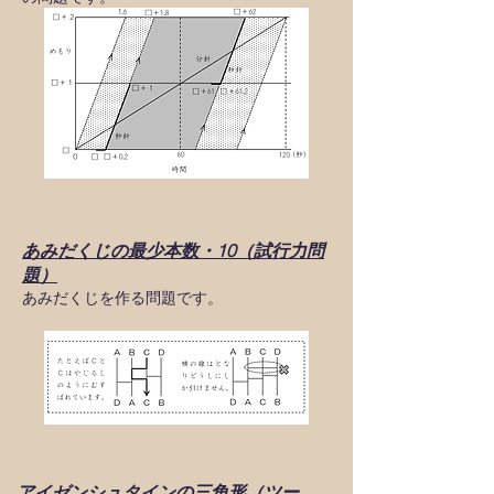
あみだくじの最少本数・10（試行力問
題）
あみだくじを作る問題です。
アイゼンシュタインの三角形（ツー